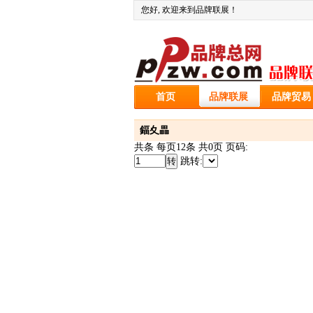
您好
, 欢迎来到品牌联展！
首页
品牌联展
品牌贸易
鍢夊畾
共条 每页12条 共0页 页码:
跳转: