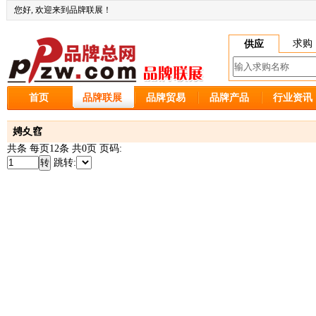
您好
, 欢迎来到品牌联展！
求购
供应
首页
品牌联展
品牌贸易
品牌产品
行业资讯
娉夊窞
共条 每页12条 共0页 页码:
跳转: