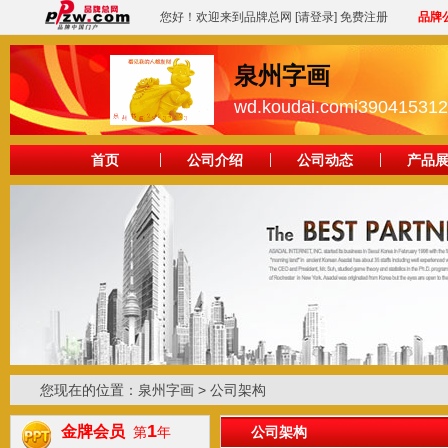
您好！欢迎来到品牌总网
[请登录]
免费注册
品牌
泉州字画
wd.koudai.comi390415312
首页
公司介绍
公司动态
产品
您现在的位置：
泉州字画
> 公司架构
1
金牌会员
第
年
公司架构