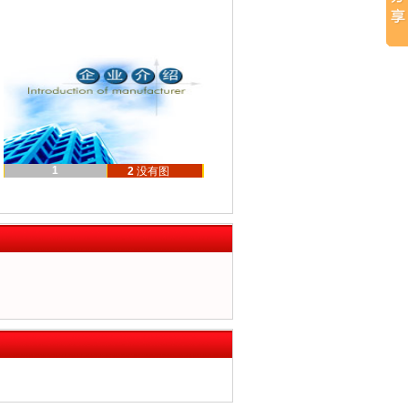
1
2
没有图
片！