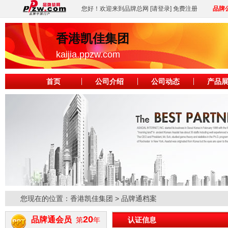
您好！欢迎来到品牌总网
[请登录]
免费注册
品牌
香港凯佳集团
kaijia.ppzw.com
首页
公司介绍
公司动态
产品
您现在的位置：
香港凯佳集团
> 品牌通档案
20
品牌通会员
第
年
认证信息